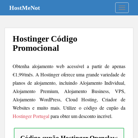
S
HostMeNot
TOGGLE
k
i
p
t
Hostinger Código
o
m
Promocional
a
i
Obtenha alojamento web acessível a partir de apenas
n
c
€1,99/mês. A Hostinger oferece uma grande variedade de
o
planos de alojamento, incluindo Alojamento Individual,
n
Alojamento Premium, Alojamento Business, VPS,
t
Alojamento WordPress, Cloud Hosting, Criador de
e
Websites e muito mais. Utilize o código de cupão da
n
Hostinger Portugal
para obter um desconto incrível.
t