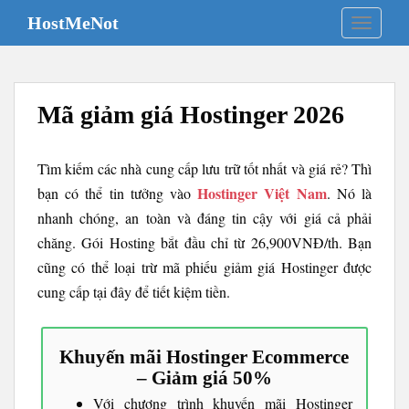
S
HostMeNot
TOGGLE
k
i
p
t
Mã giảm giá Hostinger 2026
o
m
a
Tìm kiếm các nhà cung cấp lưu trữ tốt nhất và giá rẻ? Thì
i
Hostinger Việt Nam
bạn có thể tin tưởng vào
. Nó là
n
nhanh chóng, an toàn và đáng tin cậy với giá cả phải
c
o
chăng. Gói Hosting bắt đầu chỉ từ 26,900VNĐ/th. Bạn
n
cũng có thể loại trừ mã phiếu giảm giá Hostinger được
t
cung cấp tại đây để tiết kiệm tiền.
e
n
t
Khuyến mãi Hostinger Ecommerce
– Giảm giá 50%
Với chương trình khuyến mãi Hostinger