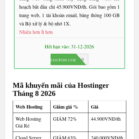
hoạch bắt đầu chỉ 45.900VNĐ/th. Gói bao gồm 1
trang web, 1 tài khoản email, băng thông 100 GB
và Bộ xử lý & bộ nhớ 1X.
Nhiều hơn
Ít hơn
Hết hạn vào: 31-12-2026
JKC10
COUPON CODE
Mã khuyến mãi của Hostinger
Tháng 8 2026
Web Hosting
Giảm giá %
Giá
Web Hosting
GIẢM 72%
44.900VNĐ/th
Giá Rẻ
Cloud Server
GIẢM 63%
240.000VNĐ/th