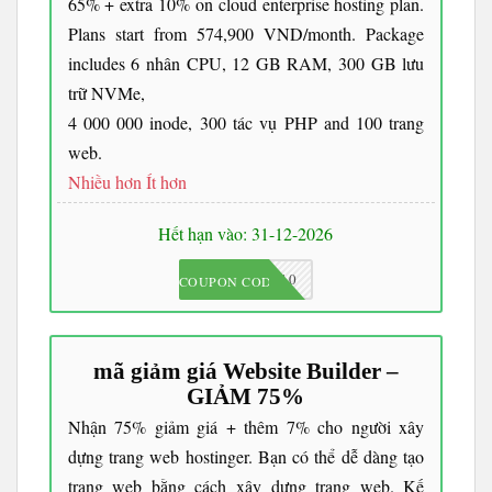
65% + extra 10% on cloud enterprise hosting plan.
Plans start from 574,900 VND/month. Package
includes 6 nhân CPU, 12 GB RAM, 300 GB lưu
trữ NVMe,
4 000 000 inode, 300 tác vụ PHP and 100 trang
web.
Nhiều hơn
Ít hơn
Hết hạn vào: 31-12-2026
JKC10
COUPON CODE
mã giảm giá Website Builder –
GIẢM 75%
Nhận 75% giảm giá + thêm 7% cho người xây
dựng trang web hostinger. Bạn có thể dễ dàng tạo
trang web bằng cách xây dựng trang web. Kế