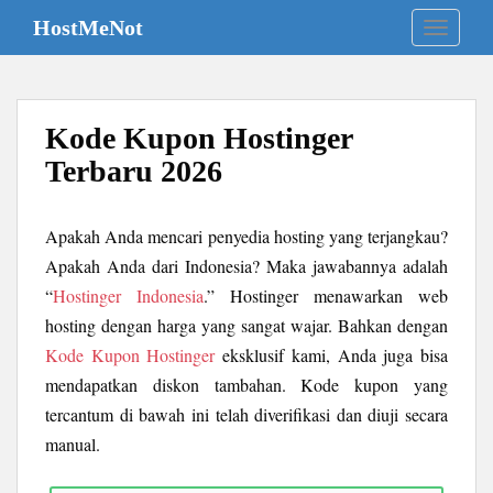
S
HostMeNot
TOGGLE
k
i
p
t
Kode Kupon Hostinger
o
m
Terbaru 2026
a
i
Apakah Anda mencari penyedia hosting yang terjangkau?
n
c
Apakah Anda dari Indonesia? Maka jawabannya adalah
o
“
Hostinger Indonesia
.” Hostinger menawarkan web
n
hosting dengan harga yang sangat wajar. Bahkan dengan
t
Kode Kupon Hostinger
eksklusif kami, Anda juga bisa
e
mendapatkan diskon tambahan. Kode kupon yang
n
tercantum di bawah ini telah diverifikasi dan diuji secara
t
manual.